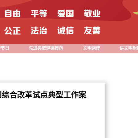
的节日
先进典型道德模范
文明创建
讲文明树
制综合改革试点典型工作案