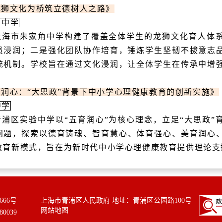
龙狮文化为桥筑立德树人之路》
角中学
上海市朱家角中学构建了覆盖全体学生的龙狮文化育人体
员浸润；二是强化团队协作培育，锤炼学生坚韧不拔意志
统机制。学校旨在通过文化浸润，让全体学生在传承中增
润心：“大思政”背景下中小学心理健康教育的创新实施》
中学
青浦区实验中学以
“
五育润心
”
为核心理念，立足
“
大思政
”
问题，探索以德育铸魂、智育慧心、体育强心、美育润心
教育新模式，旨在为新时代中小学心理健康教育提供理论支
666号
上海市青浦区人民政府 地址：青浦区公园路100号
网站地图
0039