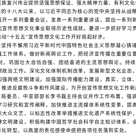
民族复兴伟业提供坚强思想保证、强大精神力量、有利文化
党的十八大以来，以习近平同志为核心的党中央坚持从战
召开一系列重要会议，发表一系列重要讲话，提出一系列
代宣传思想文化事业取得历史性成就。要进一步抓好学习
推动“十五五”宣传思想文化工作开好局起好步。
要坚持不懈用习近平新时代中国特色社会主义思想凝心铸
践工作体系。做好新闻舆论工作，把经济宣传摆在重要位
制，巩固壮大自信自强、团结奋进的主流思想舆论。持续
想政治工作。深化文化体制机制改革，发展新型文化业态
加强网络文明建设。加强国际传播能力建设，真实、立体
，推进反腐败斗争和作风建设，为开创宣传思想文化工作新
治局委员、中宣部部长李书磊主持会议并作工作布置，强
学习研究和宣传阐释，加快推进主流媒体系统性变革，提
新大众文艺，以标志性改革举措推进文化遗产系统性保护
神文明建设，积极构建中国哲学社会科学自主知识体系，
息化转型，以高度的责任感使命感把各项任务落到实处。