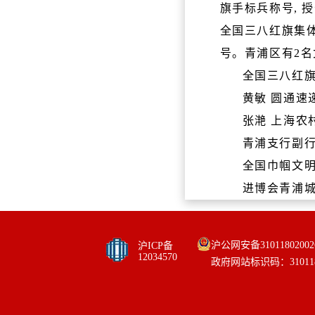
旗手标兵称号, 
全国三八红旗集
号。青浦区有2名
全国三八红
黄敏
圆通速
张滟
上海农
青浦支行副
全国巾帼文
进博会青浦
沪公网安备31011802002
沪ICP备
12034570
政府网站标识码：310118