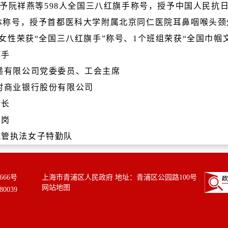
授予阮祥燕等598人全国三八红旗手称号，授予中国人民抗
体称号，授予首都医科大学附属北京同仁医院耳鼻咽喉头颈外
女性荣获“全国三八红旗手”称号、1个班组荣获“全国巾帼
旗手
递有限公司党委委员、工会主席
村商业银行股份有限公司
行长
明岗
城管执法女子特勤队
666号
上海市青浦区人民政府 地址：青浦区公园路100号
网站地图
0039