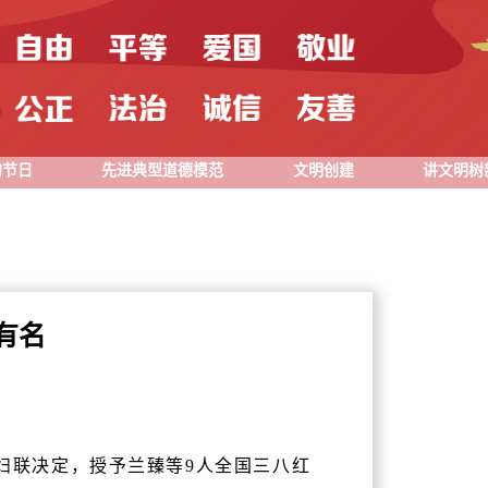
的节日
先进典型道德模范
文明创建
讲文明树
有名
妇联决定，授予兰臻等9人全国三八红