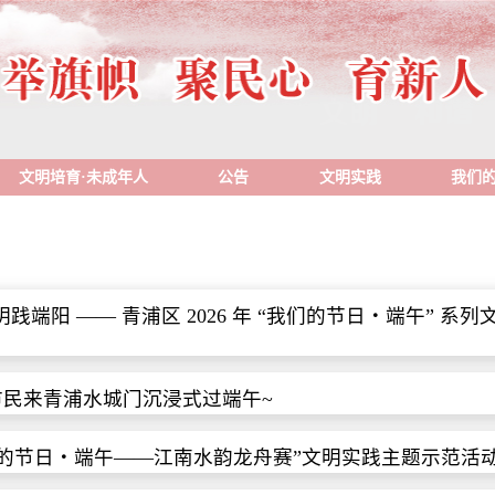
文明培育·未成年人
公告
文明实践
我们
践端阳 —— 青浦区 2026 年 “我们的节日・端午” 
，市民来青浦水城门沉浸式过端午~
我们的节日・端午——江南水韵龙舟赛”文明实践主题示范活