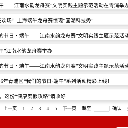
端午——江南水韵龙舟赛”文明实践主题示范活动在青浦举
狂欢场！上海端午龙舟赛惊现“国潮科技秀”
我们的节日・端午——江南水韵龙舟赛”文明实践主题示范活
端午”江南水韵龙舟赛举办
我们的节日・端午——江南水韵龙舟赛”文明实践主题示范活
026年青浦区“我们的节日·端午”系列活动精彩上线！
，这份“健康度假攻略”请收好
上一页
1
2
3
4
5
下一页
跳至
确认